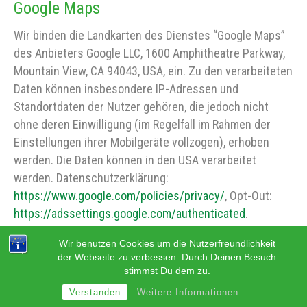
Google Maps
Wir binden die Landkarten des Dienstes “Google Maps”
des Anbieters Google LLC, 1600 Amphitheatre Parkway,
Mountain View, CA 94043, USA, ein. Zu den verarbeiteten
Daten können insbesondere IP-Adressen und
Standortdaten der Nutzer gehören, die jedoch nicht
ohne deren Einwilligung (im Regelfall im Rahmen der
Einstellungen ihrer Mobilgeräte vollzogen), erhoben
werden. Die Daten können in den USA verarbeitet
werden. Datenschutzerklärung:
https://www.google.com/policies/privacy/
, Opt-Out:
https://adssettings.google.com/authenticated
.
Verwendung von Facebook Social Plugins
Wir benutzen Cookies um die Nutzerfreundlichkeit
der Webseite zu verbessen. Durch Deinen Besuch
stimmst Du dem zu.
Wir nutzen auf Grundlage unserer berechtigten
Interessen (d.h. Interesse an der Analyse, Optimierung
Verstanden
Weitere Informationen